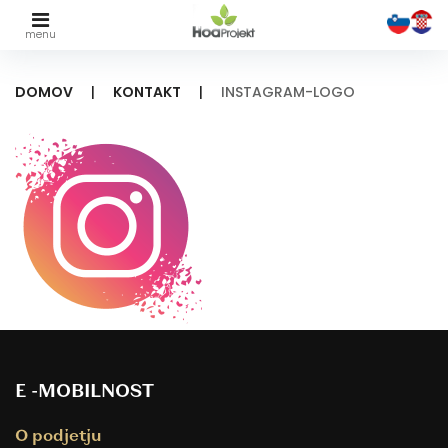
Skip
to
DOMOV
|
KONTAKT
|
INSTAGRAM-LOGO
content
INSTAGRAM-
LOGO
E -MOBILNOST
O podjetju