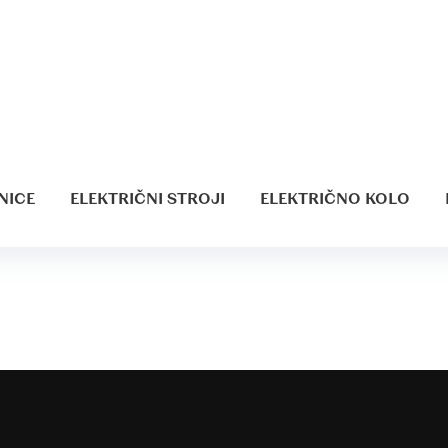
18-07-06 10.27.00
0
, Doops
NICE
ELEKTRIČNI STROJI
ELEKTRIČNO KOLO