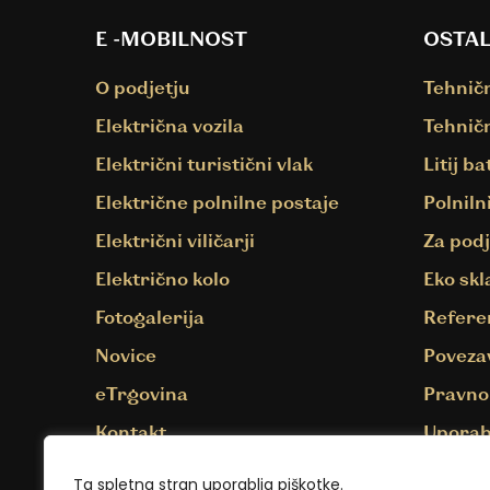
E -MOBILNOST
OSTAL
O podjetju
Tehnič
Električna vozila
Tehnič
Električni turistični vlak
Litij ba
Električne polnilne postaje
Polnilni
Električni viličarji
Za podj
Električno kolo
Eko skl
Fotogalerija
Refere
Novice
Poveza
eTrgovina
Pravno
Kontakt
Uporab
Ta spletna stran uporablja piškotke.