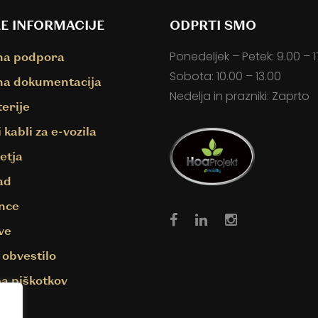
E INFORMACIJE
ODPRTI SMO
Ponedeljek – Petek: 9.00 – 1
na podpora
Sobota: 10.00 – 13.00
na dokumentacija
Nedelja in prazniki: Zaprto
terije
 kabli za e-vozila
etja
ad
nce
ve
Facebook
Linkedin
Instagram
 obvestilo
a piškotkov