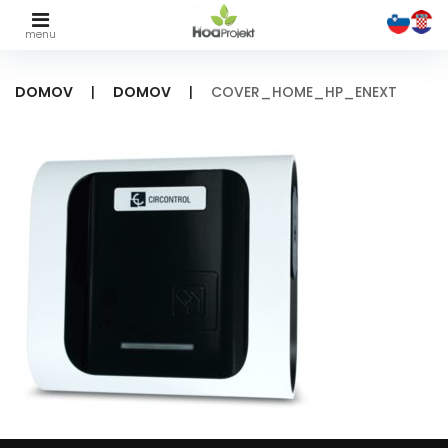
Skip
to
DOMOV
|
DOMOV
|
COVER_HOME_HP_ENEXT
content
COVER_HOME_HP_ENEXT