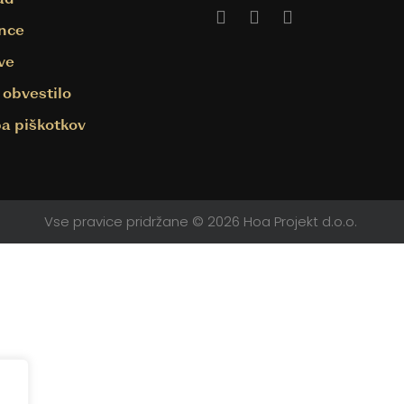
nce
Facebook
Linkedin
Instagram
ve
 obvestilo
a piškotkov
Vse pravice pridržane © 2026 Hoa Projekt d.o.o.