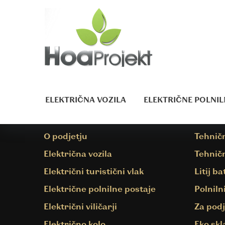
Skip
to
DOMOV
|
DOMOV
|
ATX3-MOTOR-BATTER
content
ATX3-
MOTOR-
ELEKTRIČNA VOZILA
ELEKTRIČNE POLNIL
E -MOBILNOST
OSTAL
BATTER
O podjetju
Tehnič
Električna vozila
Tehnič
Električni turistični vlak
Litij ba
Električne polnilne postaje
Polnilni
Električni viličarji
Za podj
Električno kolo
Eko skl