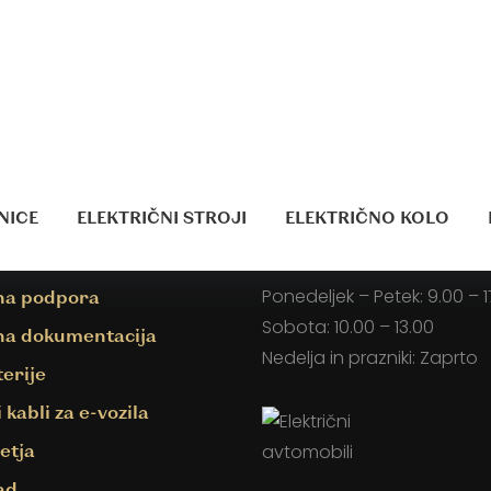
Y
NICE
ELEKTRIČNI STROJI
ELEKTRIČNO KOLO
E INFORMACIJE
ODPRTI SMO
Y
Ponedeljek – Petek: 9.00 – 1
na podpora
Sobota: 10.00 – 13.00
na dokumentacija
Nedelja in prazniki: Zaprto
terije
 kabli za e-vozila
etja
ad