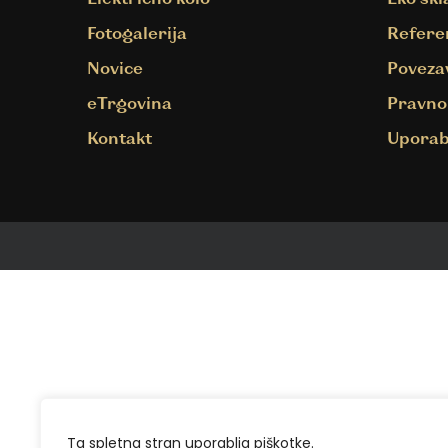
Fotogalerija
Refere
Novice
Poveza
eTrgovina
Pravno
Kontakt
Uporab
Ta spletna stran uporablja piškotke.